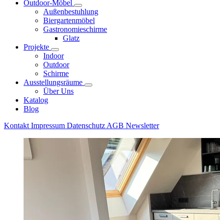
Outdoor-Möbel
Außenbestuhlung
Biergartenmöbel
Gastronomieschirme
Glatz
Projekte
Indoor
Outdoor
Schirme
Ausstellungsräume
Über Uns
Katalog
Blog
Kontakt
Impressum
Datenschutz
AGB
Newsletter