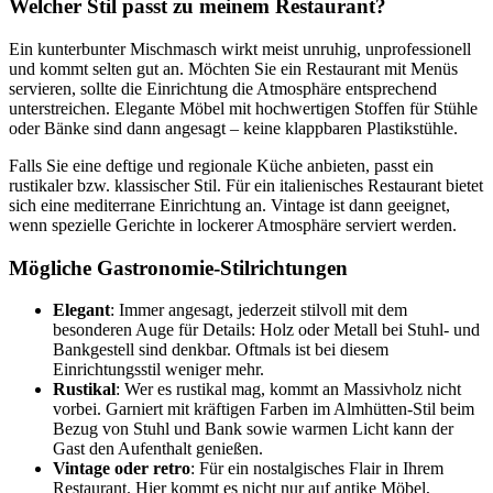
Welcher Stil passt zu meinem Restaurant?
Ein kunterbunter Mischmasch wirkt meist unruhig, unprofessionell
und kommt selten gut an. Möchten Sie ein Restaurant mit Menüs
servieren, sollte die Einrichtung die Atmosphäre entsprechend
unterstreichen. Elegante Möbel mit hochwertigen Stoffen für Stühle
oder Bänke sind dann angesagt – keine klappbaren Plastikstühle.
Falls Sie eine deftige und regionale Küche anbieten, passt ein
rustikaler bzw. klassischer Stil. Für ein italienisches Restaurant bietet
sich eine mediterrane Einrichtung an. Vintage ist dann geeignet,
wenn spezielle Gerichte in lockerer Atmosphäre serviert werden.
Mögliche Gastronomie-Stilrichtungen
Elegant
: Immer angesagt, jederzeit stilvoll mit dem
besonderen Auge für Details: Holz oder Metall bei Stuhl- und
Bankgestell sind denkbar. Oftmals ist bei diesem
Einrichtungsstil weniger mehr.
Rustikal
: Wer es rustikal mag, kommt an Massivholz nicht
vorbei. Garniert mit kräftigen Farben im Almhütten-Stil beim
Bezug von Stuhl und Bank sowie warmen Licht kann der
Gast den Aufenthalt genießen.
Vintage oder retro
: Für ein nostalgisches Flair in Ihrem
Restaurant. Hier kommt es nicht nur auf antike Möbel,