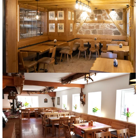
Gepolsterte Bänke für einen angenehmen Besuch in der
Bäckerei Kasprowicz Paehl-Fischen.
Umlaufende Eckbank mit Vollpolstersitz, Rückenlehne Eiche
massiv mit abgeschlagenen Kanten im Bassd scho in
Zirndorf.