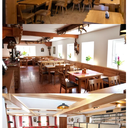
Umlaufende Eckbank mit Vollpolstersitz, Rückenlehne Eiche
massiv mit abgeschlagenen Kanten im Bassd scho in
Zirndorf.
Rustikale Holztöne für einen urigen Charakter in der Alte Post
in Hofstetten.