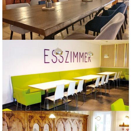
Tischplatte aus 3 Planken, Eiche massiv mit Baumkante,
Gestell X-Wange aus Schwarzstahl. Im Strandblick in
Gunzenhausen.
Säulentisch mit gepolsterter Sitzbank im Toolcraft in
Georgensgmünd.