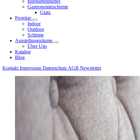
Biergartenmöbel
Gastronomieschirme
Glatz
Projekte
Indoor
Outdoor
Schirme
Ausstellungsräume
Über Uns
Katalog
Blog
Kontakt
Impressum
Datenschutz
AGB
Newsletter