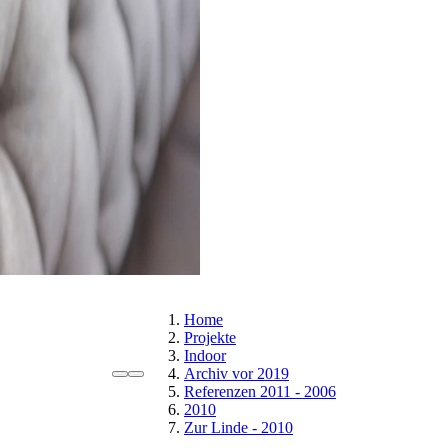
Home
Projekte
Indoor
Archiv vor 2019
Referenzen 2011 - 2006
2010
Zur Linde - 2010