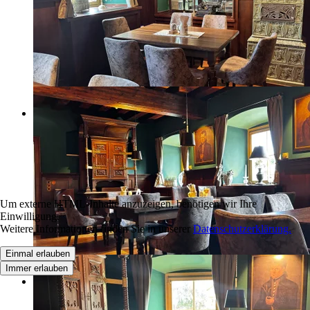
Um externe HTML-Inhalte anzuzeigen, benötigen wir Ihre
Einwilligung.
Weitere Informationen finden Sie in unserer
Datenschutzerklärung.
Einmal erlauben
Immer erlauben