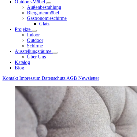
Outdoor-Möbel
Außenbestuhlung
Biergartenmöbel
Gastronomieschirme
Glatz
Projekte
Indoor
Outdoor
Schirme
Ausstellungsräume
Über Uns
Katalog
Blog
Kontakt
Impressum
Datenschutz
AGB
Newsletter