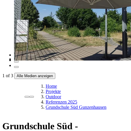
1
of
3
Alle Medien anzeigen
Home
Projekte
Outdoor
Referenzen 2025
Grundschule Süd Gunzenhausen
Grundschule Süd -