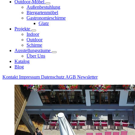
Outdoor-Möbel
Außenbestuhlung
Biergartenmöbel
Gastronomieschirme
Glatz
Projekte
Indoor
Outdoor
Schirme
Ausstellungsräume
Über Uns
Katalog
Blog
Kontakt
Impressum
Datenschutz
AGB
Newsletter