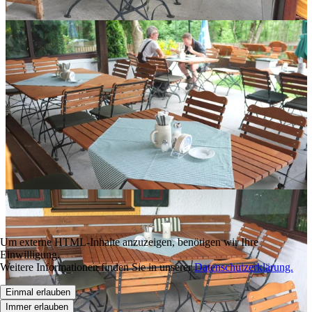
Um externe HTML-Inhalte anzuzeigen, benötigen wir Ihre
Einwilligung.
Weitere Informationen finden Sie in unserer
Datenschutzerklärung.
Einmal erlauben
Immer erlauben