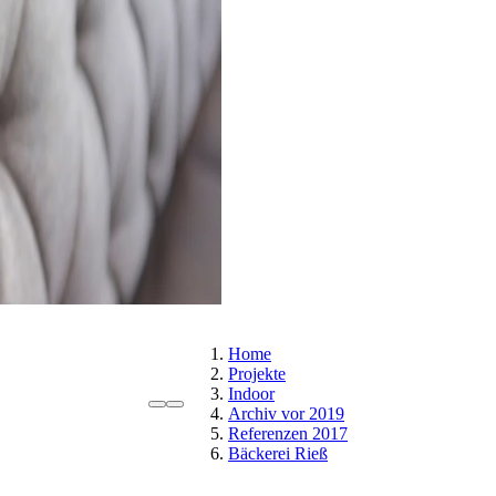
Home
Projekte
Indoor
Archiv vor 2019
Referenzen 2017
Bäckerei Rieß