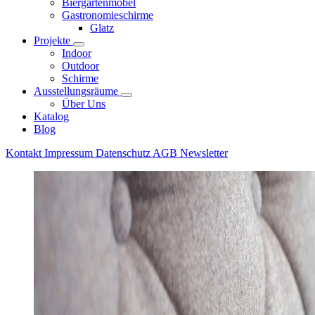
Biergartenmöbel
Gastronomieschirme
Glatz
Projekte
Indoor
Outdoor
Schirme
Ausstellungsräume
Über Uns
Katalog
Blog
Kontakt
Impressum
Datenschutz
AGB
Newsletter