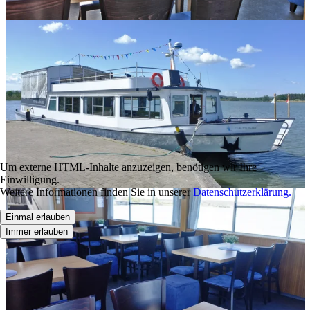
Um externe HTML-Inhalte anzuzeigen, benötigen wir Ihre
Einwilligung.
Weitere Informationen finden Sie in unserer
Datenschutzerklärung.
Einmal erlauben
Immer erlauben