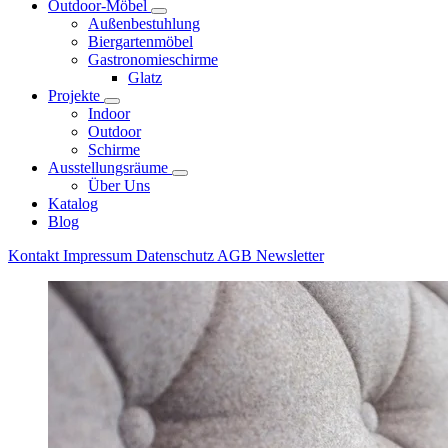
Outdoor-Möbel
Außenbestuhlung
Biergartenmöbel
Gastronomieschirme
Glatz
Projekte
Indoor
Outdoor
Schirme
Ausstellungsräume
Über Uns
Katalog
Blog
Kontakt
Impressum
Datenschutz
AGB
Newsletter